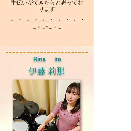
手伝いができたらと
思ってお
ります
＊ … * … ＊ … * …＊ … * … ＊ … * …＊ … *
… ＊ … * … ＊ …
​Rina Ito
伊藤 莉那