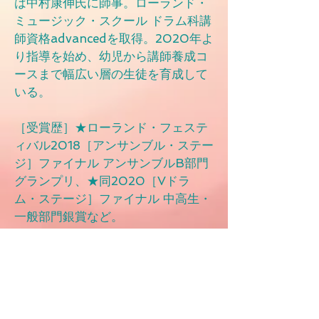
は中村康伸氏に師事。ローランド・
ミュージック・スクール ドラム科講
師資格advancedを取得。2020年よ
り指導を始め、幼児から講師養成コ
ースまで幅広い層の生徒を育成して
いる。
［受賞歴］★ローランド・フェステ
ィバル2018［アンサンブル・ステー
ジ］ファイナル アンサンブルB部門
グランプリ、★同2020［Vドラ
ム・ステージ］ファイナル 中高生・
一般部門銀賞など。
この春に神奈川大学理学部数理物理
学科数理コースを卒業し、ドラム講
師としてさらに活動の場を広げてい
る。