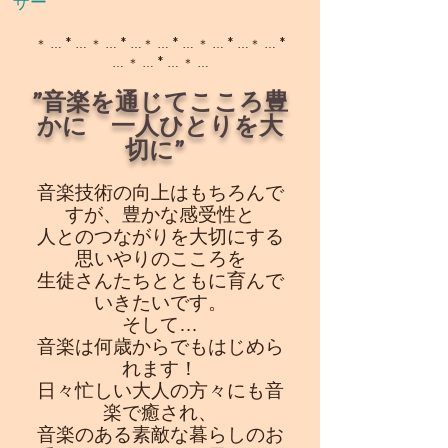
ザー
＊ … * … ＊ … * …＊ … * … ＊ … * …＊ … *
… ＊ … * … ＊ …
”音楽を通じてこころ豊
かに
一人ひとりを大
切に”
音楽技術の向上はもちろんで
すが、
豊かな感受性と
人とのつながりを大切にする
思いやりのこころを
生徒さんたちとともに
育んで
いきたいです。
そして…
音楽は何歳からでもはじめら
れます！
日々忙しい大人の方々にも
音
楽で癒され、
音楽のある素敵な暮らしの
お