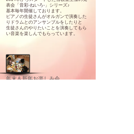
表会「音彩-ねいろ-」シリーズ♪
基本毎年開催しております。
ピアノの生徒さんがオルガンで演奏した
り
ドラムとのアンサンブルをしたりと
生徒さんのやりたいことを演奏してもら
い
音楽を楽しんでもらっています。
年末＆新年お楽しみ会
一年の始まりと終わりに
生徒さんたちと
お楽しみ会を開催しています♪
2016年はインストラクターをお迎えし
て"パステル和アート教室"をしました。
お正月に飾れる雪うさぎを綺麗に描いて
いました。
音楽ではないですが、それぞれの集中力
と創造力でとても楽しんでもらえまし
た。